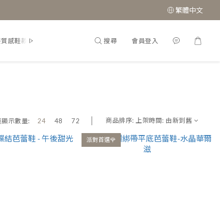
繁體中文
搜尋
會員登入
接質感鞋款
經典瑪莉珍鞋
商品排序:
上架時間: 由新到舊
頁顯示數量:
24
48
72
派對首選🌹