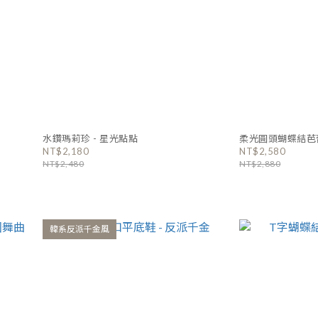
水鑽瑪莉珍 - 星光點點
柔光圓頭蝴蝶結芭蕾
NT$2,180
NT$2,580
NT$2,480
NT$2,880
韓系反派千金風