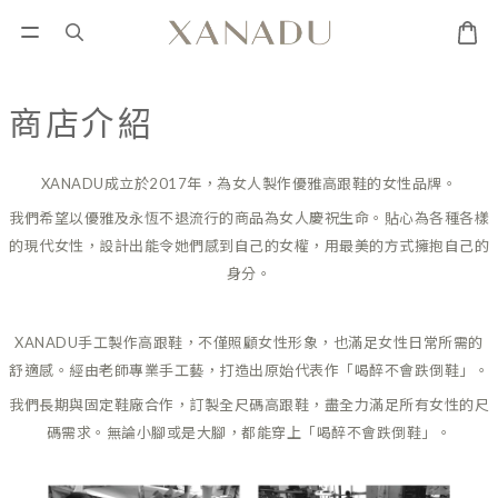
商店介紹
XANADU成立於2017年，為女人製作優雅高跟鞋的女性品牌。
我們希望以優雅及永恆不退流行的商品為女人慶祝生命。貼心為各種各樣
的現代女性，設計出能令她們感到自己的女權，用最美的方式擁抱自己的
身分。
XANADU手工製作高跟鞋，不僅照顧女性形象，也滿足女性日常所需的
舒適感。經由老師專業手工藝，打造出原始代表作「喝醉不會跌倒鞋」。
我們長期與固定鞋廠合作，訂製全尺碼高跟鞋，盡全力滿足所有女性的尺
碼需求。無論小腳或是大腳，都能穿上「喝醉不會跌倒鞋」。