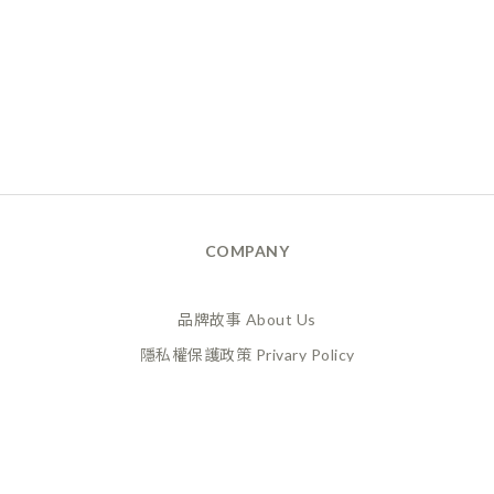
COMPANY
品牌故事 About Us
隱私權保護政策 Privary Policy
165反詐騙 Anti Fraud
XANADU 萊漾國際有限公司
統編 / 24773856