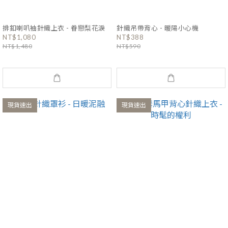
排釦喇叭袖針織上衣 - 眷戀梨花淚
針織吊帶背心 - 暖陽小心機
NT$1,080
NT$388
NT$1,480
NT$590
現貨速出
現貨速出