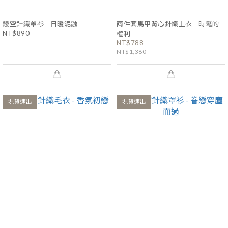
鏤空針織罩衫 - 日暖泥融
兩件套馬甲背心針織上衣 - 時髦的
NT$890
權利
NT$788
NT$1,380
現貨速出
現貨速出