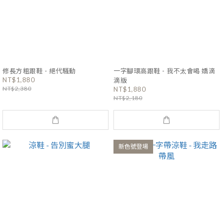
修長方粗跟鞋 - 絕代騷動
一字腳環高跟鞋 - 我不太會喝 嬌滴
NT$1,880
滴版
NT$2,380
NT$1,880
NT$2,180
新色號登場