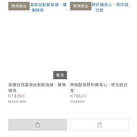
現貨速出
現貨速出
售完
高腰百搭直條紋鬆緊長褲 - 慵懶
帶胸墊掛脖針織背心 - 微性感日
線條
常
NT$980
NT$660
NT$1,180
NT$860