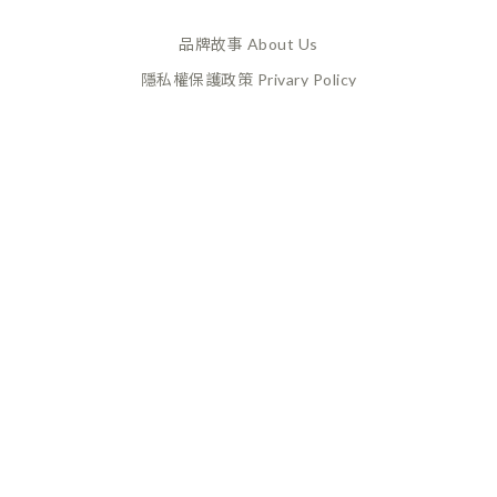
品牌故事 About Us
隱私權保護政策 Privary Policy
已選
0
件
前往購物車
165反詐騙 Anti Fraud
XANADU 萊漾國際有限公司
統編 / 24773856
聯絡地址 / 桃園市桃園區經國路859號6樓之一
(此為工作室非實體店面，採預約制不對外開放)
CUSTOMER SERVICE
換貨政策 Return Policy
購買須知 Terms and Conditions
付款及配送政策 Payment
& Delivery