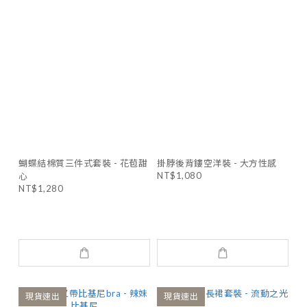
蝴蝶結棉質三件式套裝 - 花苞甜
掛脖後背鏤空洋裝 - 大方性感
NT$1,080
心
NT$1,280
現貨速出
現貨速出