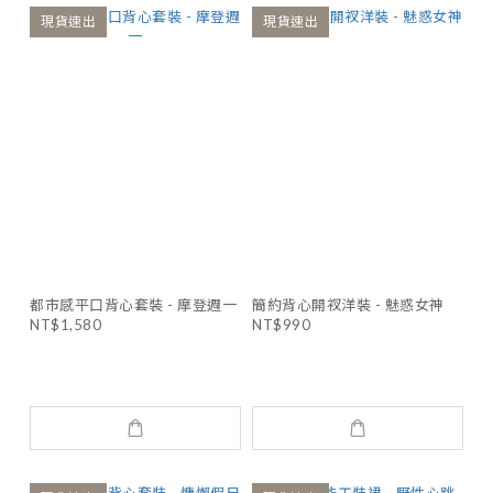
現貨速出
現貨速出
都市感平口背心套裝 - 摩登週一
簡約背心開衩洋裝 - 魅惑女神
NT$1,580
NT$990