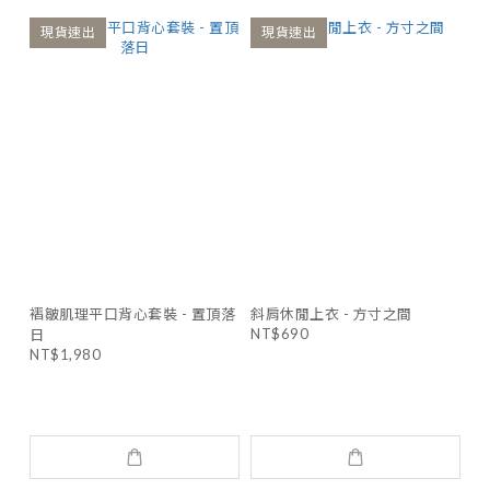
現貨速出
現貨速出
褶皺肌理平口背心套裝 - 置頂落
斜肩休閒上衣 - 方寸之間
NT$690
日
NT$1,980