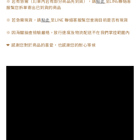
※ 若有急需（訂單內若有部分商品先到貨），請
點此
至LINE聯絡客
服幫您拆單寄出已到貨的商品
※ 若急需現貨，請
點此
至LINE 聯絡客服幫您查詢目前是否有現貨
※ 因海關抽查檢驗嚴格，放行速度及物流配送不在我們掌控範圍內
感謝您對於商品的喜愛，也感謝您的耐心等候
❤︎