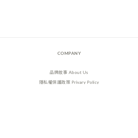
COMPANY
品牌故事 About Us
隱私權保護政策 Privary Policy
165反詐騙 Anti Fraud
XANADU 萊漾國際有限公司
統編 / 24773856
聯絡地址 / 桃園市桃園區經國路859號6樓之一
(此為工作室非實體店面，採預約制不對外開放)