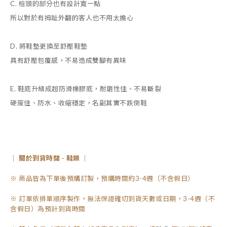
C. 楦頭的部分也有設計寬一點
所以對於有拇趾外翻的客人也不用太擔心
D. 將鞋墊更換至舒壓鞋墊
具有舒壓包覆感，不易造成雙腳有異味
E. 鞋底升級成超防滑橡膠底，耐磨性佳、不易斷裂
硬度佳、防水、收縮穩定，名副其實不跌倒鞋
｜ 關於到貨時間 - 鞋類 ｜
※ 商品皆為下單後預購訂製，預購時間約3-4週（不含假日）
※ 訂單依排單順序製作，無法保證確切到貨天數或日期，3-4週（不
含假日）為預計到貨時間