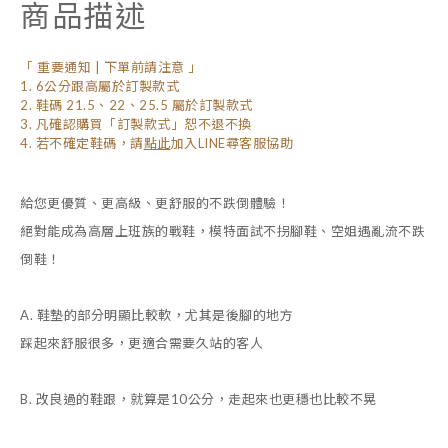
商品描述
「 重要通知 | 下單前請注意 」
1. 6公分跟高屬於訂製款式
2. 鞋碼 21.5、22、25.5 屬於訂製款式
3. 凡確認購買「訂製款式」恕不退不換
4. 若不確定鞋碼，
請
點此
加入LINE尋客服協助
給您更優質、更高級、更舒服的不跌倒體驗！
絕對能成為高層上班族的戰鞋，模特面試不拐腳鞋、空姐遇亂流不跌
倒鞋！
A. 鞋墊的部分明顯比較軟，尤其是後腳的地方
踩起來舒服很多，更適合需要久站的客人
B. 改良過的鞋跟，就算是10公分，走起來也更穩也比較不晃