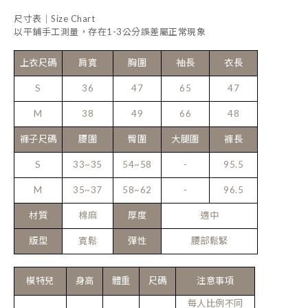
尺寸表｜Size Chart
以平鋪手工測量，存在1-3公分誤差屬正常現象
上衣尺碼
肩寬
胸圍
袖長
衣長
S
36
47
65
47
M
38
49
66
48
褲子尺碼
腰圍
臀圍
大腿圍
褲長
S
33~35
54~58
-
95.5
M
35~37
58~62
-
96.5
材質
棉麻
厚度
適中
版型
寬鬆
彈性
腰部鬆緊
模特兒
身高
體重
尺碼
注意事項
每人比例不同