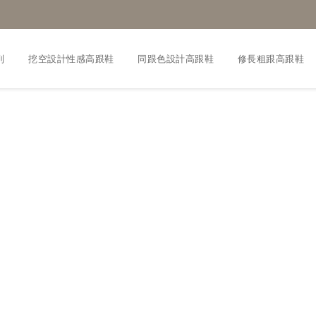
列
挖空設計性感高跟鞋
同跟色設計高跟鞋
修長粗跟高跟鞋