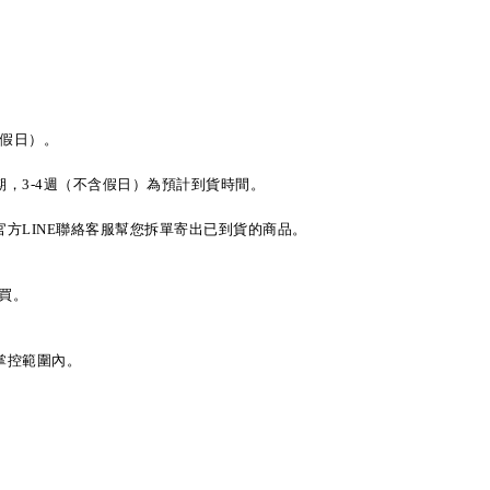
假日）。
期，
週（不含假日）為預計到貨時間。
3-4
官方
聯絡客服幫您拆單寄出已到貨的商品。
LINE
購買。
掌控範圍內。