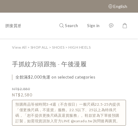
English
Search
Sign in
拼接質感鞋款
經典瑪莉珍鞋
View All
>
SHOP ALL
>
SHOES
>
HIGH HEELS
手抓紋方頭跟拖 - 午後漫履
全館滿$2,000免運 on selected categories
NT$2,880
NT$2,580
預購商品等候時間3-4週（不含假日）一般尺碼22.5-25內提供
「僅更換尺碼，不退貨」服務。22.5以下、25以上為特殊尺
碼，「恕不提供更換尺碼及退貨服務」。鞋款皆為下單後預購
訂製，如需現貨請加入官方LINE @xanadu.tw 詢問後再購買。