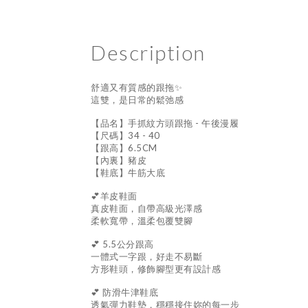
Description
舒適又有質感的跟拖✨
這雙，是日常的鬆弛感
【品名】手抓紋方頭跟拖 - 午後漫履
【尺碼】34 - 40
【跟高】6.5CM
【內裏】豬皮
【鞋底】牛筋大底
💕羊皮鞋面
真皮鞋面，自帶高級光澤感
柔軟寬帶，溫柔包覆雙腳
💕 5.5公分跟高
一體式一字跟，好走不易斷
方形鞋頭，修飾腳型更有設計感
💕 防滑牛津鞋底
透氣彈力鞋墊，穩穩接住妳的每一步