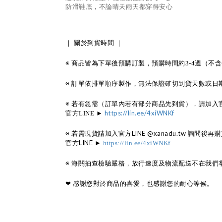
防滑鞋底，不論晴天雨天都穿得安心
｜
關於到貨時間
｜
※
商品皆為下單後預購訂製，預購時間約
週（不含
3-4
※
訂單依排單順序製作，無法保證確切到貨天數或日
※
若有急需（訂單內若有部分商品先到貨），請加入
官方
https://lin.ee/4xiWNKf
LINE
►
※ 若需現貨請加入官方LINE @xanadu.tw 詢問後再
官方LINE ►
https://lin.ee/4xiWNKf
※
海關抽查檢驗嚴格，放行速度及物流配送不在我們
❤︎
感謝您對於商品的喜愛，也感謝您的耐心等候。