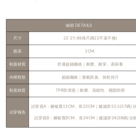
細節 DETAILS
尺寸
22-25 (特殊尺碼22不退不換)
跟高
1CM
鞋面材質
舒適超細纖維｜耐磨、耐穿、易保養
內裡鞋墊
超細纖維｜透氣防臭、快乾排汗
鞋底材質
TPR防滑底｜耐磨、高韌性、穩固防滑
試穿員A：腳板寬11CM、長23CM｜建議穿23.5(37碼)
試穿報告
試穿員B：腳板寬8CM、長24CM｜建議穿24(38碼) 比