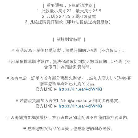
｜ 重要通知，下單前請注意｜
1. 此款最小尺寸22，最大尺寸25.5
2. 尺碼 22 / 25.5 屬訂製款式
3. 凡確認購買訂製款【即無法提供退換貨服務】
｜ 關於到貨時間 ｜
※ 商品皆為下單後預購訂製，預購時間約3-4週（不含假日）。
※ 訂單依排單順序製作，無法保證確切到貨天數或日期，3-4週（不
含假日）為預計到貨時間。
※ 若有急需（訂單內若有部分商品先到貨），請加入官方LINE聯絡客
服幫您拆單寄出已到貨的商品。
官方LINE ►
https://lin.ee/4xiWNKf
若需現貨請加入官方LINE @xanadu.tw 詢問後再購買。
※
官方LINE
https://lin.ee/4xiWNKf
►
※ 因海關抽查檢驗嚴格，放行速度及物流配送不在我們掌控範圍內。
❤︎ 感謝您對於商品的喜愛，也感謝您的耐心等候。