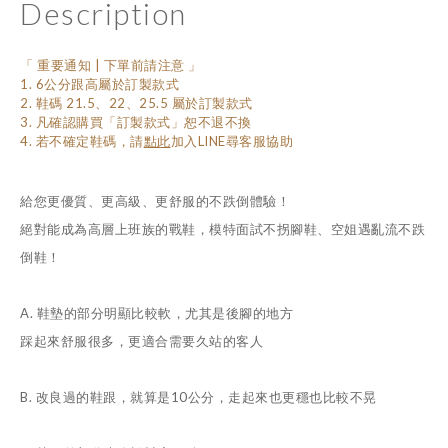
Description
「 重要通知 | 下單前請注意 」
1. 6公分跟高屬於訂製款式
2. 鞋碼 21.5、22、25.5 屬於訂製款式
3. 凡確認購買「訂製款式」恕不退不換
4. 若不確定鞋碼，
請
點此
加入LINE尋客服協助
給您更優質、更高級、更舒服的不跌倒體驗！
絕對能成為高層上班族的戰鞋，模特面試不拐腳鞋、空姐遇亂流不跌
倒鞋！
A. 鞋墊的部分明顯比較軟，尤其是後腳的地方
踩起來舒服很多，更適合需要久站的客人
B. 改良過的鞋跟，就算是10公分，走起來也更穩也比較不晃