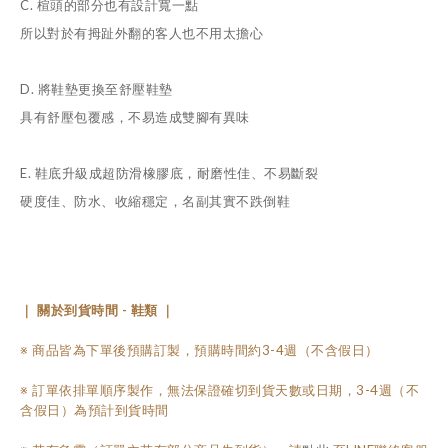
C. 楦頭的部分也有設計寬一點
所以對於有拇趾外翻的客人也不用太擔心
D. 將鞋墊更換至舒壓鞋墊
具有舒壓包覆感，不易造成雙腳有異味
E. 鞋底升級成超防滑橡膠底，耐磨性佳、不易斷裂
硬度佳、防水、收縮穩定，名副其實不跌倒鞋
｜ 關於到貨時間 - 鞋類 ｜
※ 商品皆為下單後預購訂製，預購時間約3-4週（不含假日）
※ 訂單依排單順序製作，無法保證確切到貨天數或日期，3-4週（不
含假日）為預計到貨時間