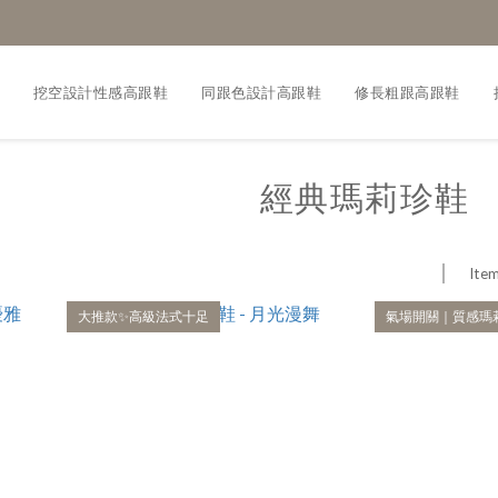
挖空設計性感高跟鞋
同跟色設計高跟鞋
修長粗跟高跟鞋
經典瑪莉珍鞋
Item
大推款✨高級法式十足
氣場開關｜質感瑪