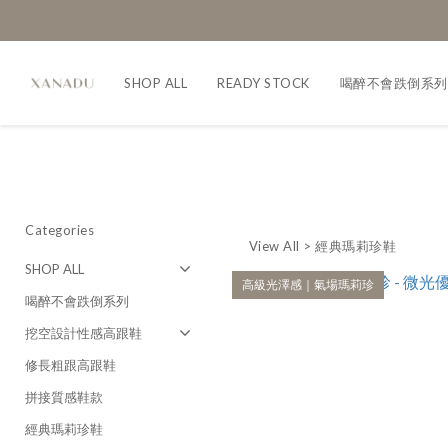
SHOP ALL
READY STOCK
喝醉不會跌倒系列
Categories
View All
>
經典瑪莉珍鞋
SHOP ALL
高級光澤感｜氣場瑪莉珍
喝醉不會跌倒系列
挖空設計性感高跟鞋
修長粗跟高跟鞋
拼接質感鞋款
經典瑪莉珍鞋