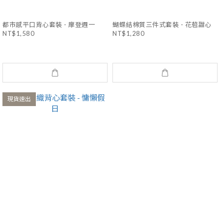
都市感平口背心套裝 - 摩登週一
蝴蝶結棉質三件式套裝 - 花苞甜心
NT$1,580
NT$1,280
現貨速出