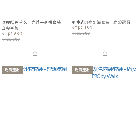
收腰紅色毛衣 + 亮片半身裙套裝 -
兩件式開襟針織套裝 - 鹿鈴霄霄
NT$2,180
自帶喜氣
NT$2,580
NT$1,680
NT$2,580
現貨速出
現貨速出