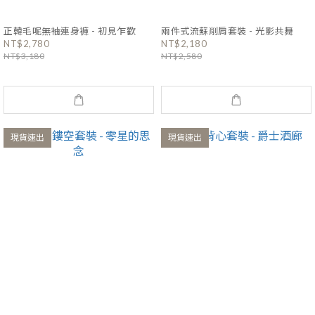
正韓毛呢無袖連身褲 - 初見乍歡
兩件式流蘇削肩套裝 - 光影共舞
NT$2,780
NT$2,180
NT$3,180
NT$2,580
現貨速出
現貨速出