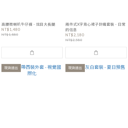
高腰微喇叭牛仔褲 - 炫目大長腿
兩件式X字背心裙子針織套裝 - 日常
NT$1,480
的信息
NT$1,880
NT$2,180
NT$2,580
現貨速出
現貨速出