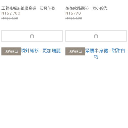
正韓毛呢無袖連身褲 - 初見乍歡
皺皺紋路襯衫 - 微小的光
NT$2,780
NT$790
NT$3,180
NT$1,190
現貨速出
現貨速出