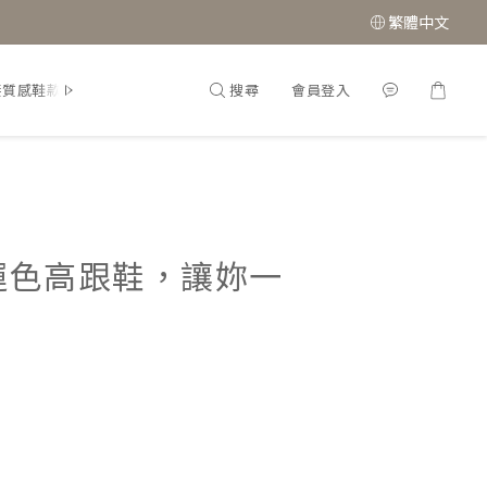
繁體中文
搜尋
會員登入
接質感鞋款
經典瑪莉珍鞋
運色高跟鞋，讓妳一