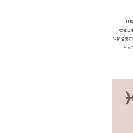
非
嚮往自
群聊裡面最
獨立