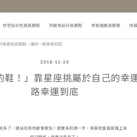
挖空設計性感高跟鞋
同跟色設計高跟鞋
修長粗跟高跟鞋
拼
的幸運色高跟鞋，讓妳一路幸運到底
2018-11-20
的鞋！」靠星座挑屬於自己的幸
路幸運到底
走多了，連站在原地都會害怕！感覺多前進一步，鳥事就會直接撞上來