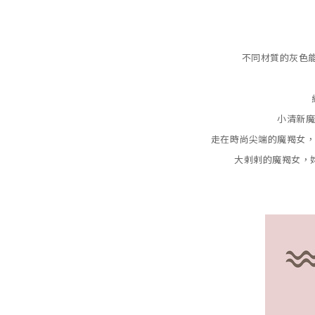
不同材質的灰色
小清新
走在時尚尖端的魔羯女
大剌剌的魔羯女，