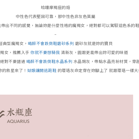
哈嘍摩羯座的妞
中性色代表堅固可靠，那中性色非灰色莫屬
能帶出不同的感覺，無論妳是什麼性格的魔羯女，絕對都可以駕馭這色系的
–
經典型魔羯女，
喝醉不會跌倒鞋磨砂系列
磨砂灰就是妳的寶貝
魔羯女，推薦入手
你就不要想騎我
清新灰，圓跟更能帶出妳可愛的味道
，絕對不要錯過
喝醉不會跌倒鞋水晶系列
水晶錫灰，帶點水晶亮粉材質，穿
妳的救星來了！
姑娘讓開逃跑鞋
的瓔珞灰命定穿在妳腳上了 就跟瓔珞一樣大