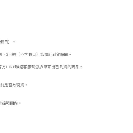
假日）。
期，
3
週（不含假日）為預計到貨時間。
-4
官方
聯絡客服幫您拆單寄出已到貨的商品。
LINE
目前是否有現貨。
掌控範圍內。
景點 網紅穿搭 miumiu celine