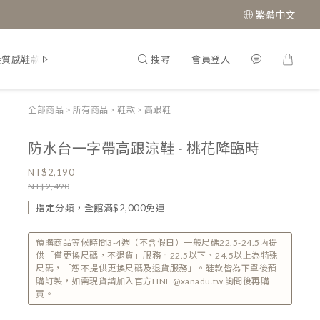
繁體中文
搜尋
會員登入
接質感鞋款
經典瑪莉珍鞋
全部商品
>
所有商品
>
鞋款
>
高跟鞋
防水台一字帶高跟涼鞋 - 桃花降臨時
NT$2,190
NT$2,490
指定分類，全館滿$2,000免運
預購商品等候時間3-4週（不含假日）一般尺碼22.5-24.5內提
供「僅更換尺碼，不退貨」服務。22.5以下、24.5以上為特殊
尺碼，「恕不提供更換尺碼及退貨服務」。鞋款皆為下單後預
購訂製，如需現貨請加入官方LINE @xanadu.tw 詢問後再購
買。