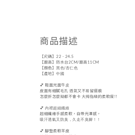
商品描述
【尺碼】22 - 24.5
【跟高】防水台2CM/跟高11CM
【顏色】
黑色/杏仁色
【產地】
中國
💕 鞋面光面牛
皮
皮面有細膩毛孔 透氣又不易留摺痕
怎麼折怎麼拗都不會卡 大拇指級的柔軟度!!
💕
內裡超細纖維
超細纖維手感柔軟，自帶光澤感，
吸汗透氣又防臭，久走不臭腳！！
💕 腳墊柔軟羊皮