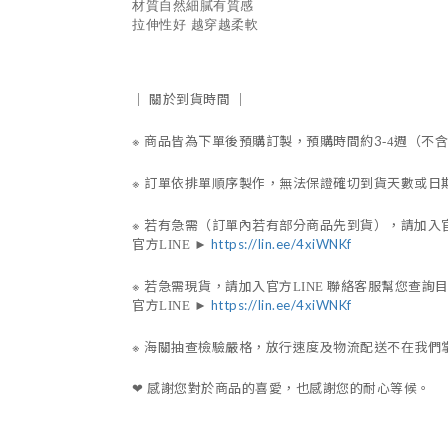
材質自然細膩有質感
拉伸性好 越穿越柔軟
｜
關於到貨時間
｜
※
商品皆為下單後預購訂製，預購時間約3
週（不含
-4
※
訂單依排單順序製作，無法保證確切到貨天數或日
※
若有急需（訂單內若有部分商品先到貨），請加入
官方
https://lin.ee/4xiWNKf
LINE
►
※
若急需現貨，請加入官方
聯絡客服幫您查詢
LINE
官方
https://lin.ee/4xiWNKf
LINE
►
※
海關抽查檢驗嚴格，放行速度及物流配送不在我們
感謝您對於商品的喜愛，也感謝您的耐心等候。
❤︎
編織高跟鞋
度假 旅遊 婚禮 派對 小紅書 
夏日涼鞋 拖鞋 海邊 高跟涼鞋