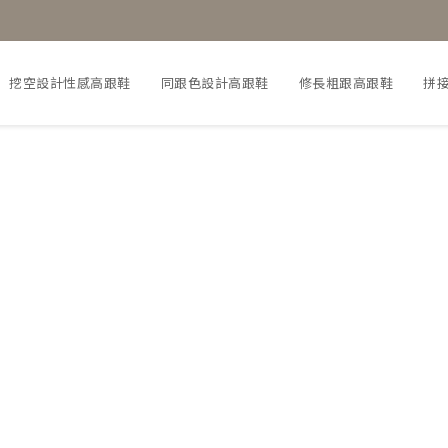
挖空設計性感高跟鞋
同跟色設計高跟鞋
修長粗跟高跟鞋
拼