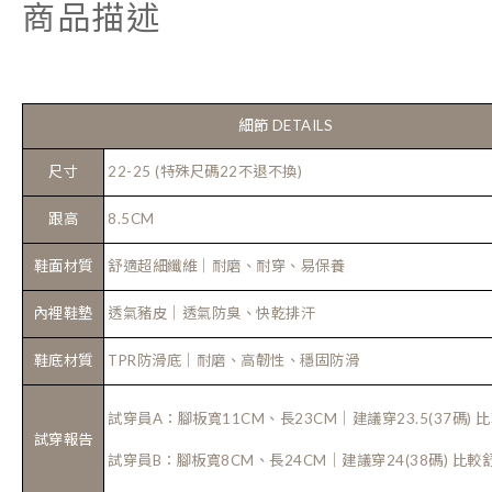
商品描述
細節 DETAILS
尺寸
22-25 (特殊尺碼22不退不換)
跟高
8.5CM
鞋面材質
舒適超細纖維｜耐磨、耐穿、易保養
內裡鞋墊
透氣豬皮｜透氣防臭、快乾排汗
鞋底材質
TPR防滑底｜耐磨、高韌性、穩固防滑
試穿員A：腳板寬11CM、長23CM｜建議穿23.5(37碼) 
試穿報告
試穿員B：腳板寬8CM、長24CM｜建議穿24(38碼) 比較