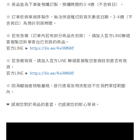
※ 商品皆為下單後預購訂製，預購時間約3-4週（不含假日）。
※ 訂單依排單順序製作，無法保證確切到貨天數或日期，3-4週（不
含假日）為預計到貨時間。
※ 若有急需（訂單內若有部分商品先到貨），請加入官方LINE聯絡
客服幫您拆單寄出已到貨的商品。
官方LINE ►
https://lin.ee/4xiWNKf
※ 若急需現貨，請加入官方LINE 聯絡客服幫您查詢目前是否有現
貨。
官方LINE ►
https://lin.ee/4xiWNKf
※ 因海關抽查檢驗嚴格，放行速度及物流配送不在我們掌控範圍
內。
感謝您對於商品的喜愛，也感謝您的耐心等候。
❤︎