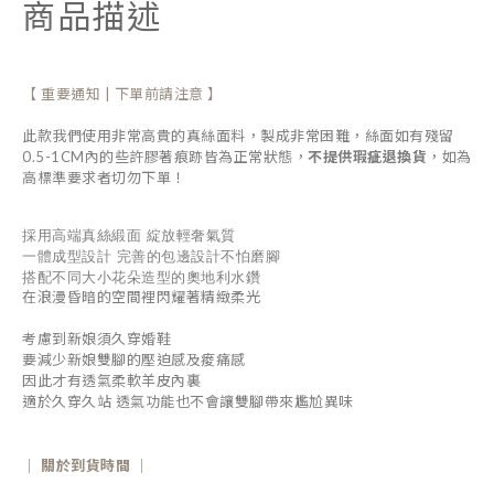
商品描述
【 重要通知 | 下單前請注意 】
此款我們使用非常高貴的真絲面料，製成非常困難，絲面如有殘留
0.5-1CM內的些許膠著痕跡皆為正常狀態，
不提供瑕疵退換貨
，如
為
高標準要求者切勿下單！
採用高端真絲緞面 綻放輕奢氣質
一體成型設計 完善的包邊設計不怕磨腳
搭配不同大小花朵造型的奧地利水鑽
在浪漫昏暗的空間裡閃耀著精緻柔光
考慮到新娘須久穿婚鞋
要減少新娘雙腳的壓迫感及痠痛感
因此才有透氣柔軟羊皮內裏
適於久穿久站 透氣功能也不會讓雙腳帶來尷尬異味
｜ 關於到貨時間 ｜