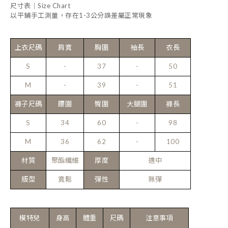
尺寸表｜Size Chart
以平鋪手工測量，存在1-3公分誤差屬正常現象
上衣尺碼
肩寬
胸圍
袖長
衣長
S
-
37
-
50
M
-
39
-
51
褲子尺碼
腰圍
臀圍
大腿圍
褲長
S
34
60
-
98
M
36
62
-
100
材質
聚酯纖維
厚度
適中
版型
寬鬆
彈性
無彈
模特兒
身高
體重
尺碼
注意事項