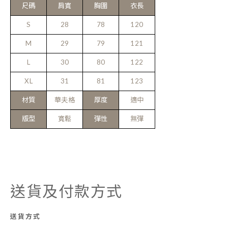
尺碼
肩寬
胸圍
衣長
S
28
78
120
M
29
79
121
L
30
80
122
XL
31
81
123
材質
華夫格
厚度
適中
版型
寬鬆
彈性
無彈
送貨及付款方式
送貨方式