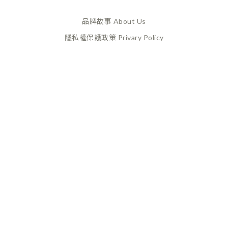
品牌故事 About Us
隱私權保護政策 Privary Policy
165反詐騙 Anti Fraud
XANADU 萊漾國際有限公司
統編 / 24773856
聯絡地址 / 桃園市桃園區經國路859號6樓之一
(此為工作室非實體店面，採預約制不對外開放)
CUSTOMER SERVICE
換貨政策 Return Policy
購買須知 Terms and Conditions
付款及配送政策 Payment
& Delivery