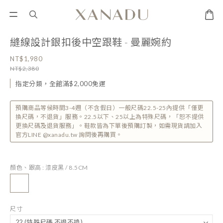
縫線設計銀扣後中空跟鞋 - 曼麗婉約
NT$1,980
NT$2,380
指定分類，全館滿$2,000免運
預購商品等候時間3-4週（不含假日）一般尺碼22.5-25內提供「僅更
換尺碼，不退貨」服務。22.5以下、25以上為特殊尺碼，「恕不提供
更換尺碼及退貨服務」。鞋款皆為下單後預購訂製，如需現貨請加入
官方LINE @xanadu.tw 詢問後再購買。
顏色、跟高
: 漆皮黑 / 8.5CM
尺寸