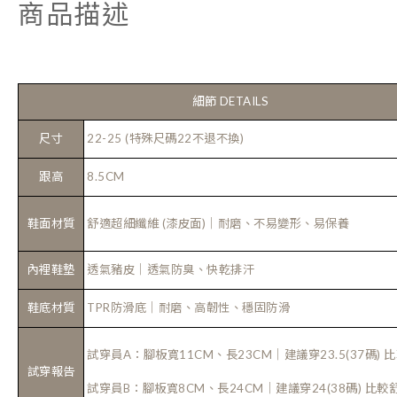
商品描述
細節 DETAILS
尺寸
22-25 (特殊尺碼22不退不換)
跟高
8.5CM
鞋面材質
舒適超細纖維 (漆皮面)
｜耐磨、不易變形、易保養
內裡鞋墊
透氣豬皮｜透氣防臭、快乾排汗
鞋底材質
TPR防滑底｜耐磨、高韌性、穩固防滑
試穿員A：腳板寬11CM、長23CM｜建議穿23.5(37碼) 
試穿報告
試穿員B：腳板寬8CM、長24CM｜建議穿24(38碼) 比較