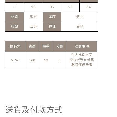
F
36
37
59
64
材質
網紗
厚度
適中
版型
合身
彈性
良好
模特兒
身高
體重
尺碼
注意事項
每人比例不同
VINA
168
48
F
穿著感受有差異
數值僅供參考
送貨及付款方式