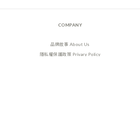
COMPANY
品牌故事 About Us
隱私權保護政策 Privary Policy
165反詐騙 Anti Fraud
XANADU 萊漾國際有限公司
統編 / 24773856
聯絡地址 / 桃園市桃園區經國路859號6樓之一
(此為工作室非實體店面，採預約制不對外開放)
CUSTOMER SERVICE