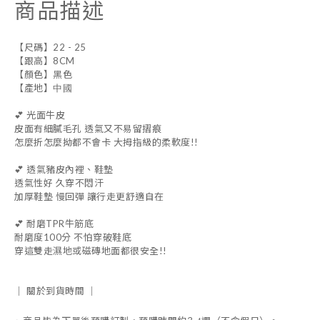
商品描述
【尺碼】22 - 25
【跟高】8CM
【顏色】黑色
【產地】
中國
💕 光面牛皮
皮面有細膩毛孔 透氣又不易留摺痕
怎麼折怎麼拗都不會卡 大拇指級的柔軟度!!
💕 透氣豬皮內裡、鞋墊
透氣性好 久穿不悶汗
加厚鞋墊 慢回彈 讓行走更舒適自在
💕 耐磨TPR牛筋底
耐磨度100分 不怕穿破鞋底
穿這雙走濕地或磁磚地面都很安全!!
｜
關於到貨時間
｜