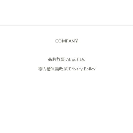
COMPANY
品牌故事 About Us
隱私權保護政策 Privary Policy
165反詐騙 Anti Fraud
XANADU 萊漾國際有限公司
統編 / 24773856
聯絡地址 / 桃園市桃園區經國路859號6樓之一
(此為工作室非實體店面，採預約制不對外開放)