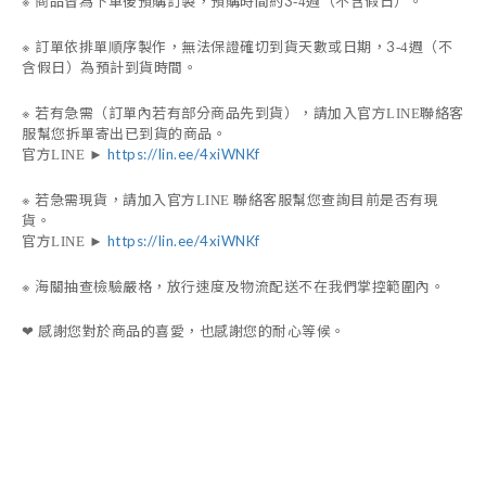
※
商品皆為下單後預購訂製，預購時間約3
週（不含假日）。
-4
※
訂單依排單順序製作，無法保證確切到貨天數或日期，
3
週（不
-4
含假日）為預計到貨時間。
※
若有急需（訂單內若有部分商品先到貨），請加入官方
聯絡客
LINE
服幫您拆單寄出已到貨的商品。
官方
https://lin.ee/4xiWNKf
LINE
►
※
若急需現貨，請加入官方
聯絡客服幫您查詢目前是否有現
LINE
貨。
官方
https://lin.ee/4xiWNKf
LINE
►
※
海關抽查檢驗嚴格，放行速度及物流配送不在我們掌控範圍內。
感謝您對於商品的喜愛，也感謝您的耐心等候。
❤︎