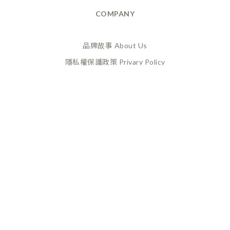
COMPANY
品牌故事 About Us
隱私權保護政策 Privary Policy
165反詐騙 Anti Fraud
XANADU 萊漾國際有限公司
統編 / 24773856
聯絡地址 / 桃園市桃園區經國路859號6樓之一
(此為工作室非實體店面，採預約制不對外開放)
CUSTOMER SERVICE
換貨政策 Return Policy
購買須知 Terms and Conditions