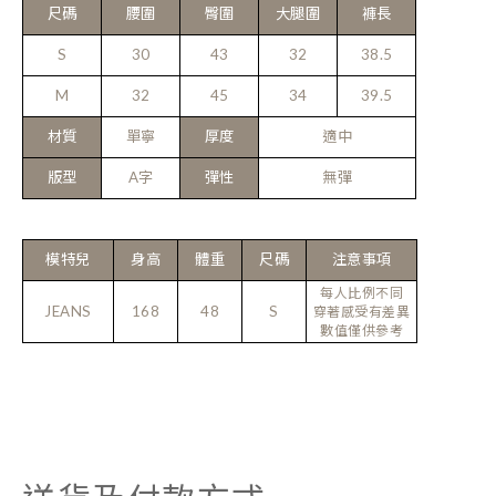
尺碼
腰圍
臀圍
大腿圍
褲長
S
30
43
32
38.5
M
32
45
34
39.5
材質
單寧
厚度
適中
版型
A字
彈性
無彈
模特兒
身高
體重
尺碼
注意事項
每人比例不同
JEANS
168
48
S
穿著感受有差異
數值僅供參考