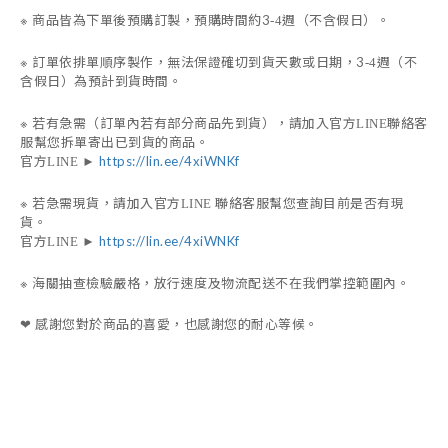
※
商品皆為下單後預購訂製，預購時間約3
週（不含假日）。
-4
※
訂單依排單順序製作，無法保證確切到貨天數或日期，
3
週（不
-4
含假日）為預計到貨時間。
※
若有急需（訂單內若有部分商品先到貨），請加入官方
聯絡客
LINE
服幫您拆單寄出已到貨的商品。
官方
https://lin.ee/4xiWNKf
LINE
►
※
若急需現貨，請加入官方
聯絡客服幫您查詢目前是否有現
LINE
貨。
官方
https://lin.ee/4xiWNKf
LINE
►
※
海關抽查檢驗嚴格，放行速度及物流配送不在我們掌控範圍內。
感謝您對於商品的喜愛，也感謝您的耐心等候。
❤︎
編織高跟鞋
度假 旅遊 婚禮 派對 小紅書 景點 網紅穿搭
夏日涼鞋 拖鞋 海邊 高跟涼鞋
miumiu celine