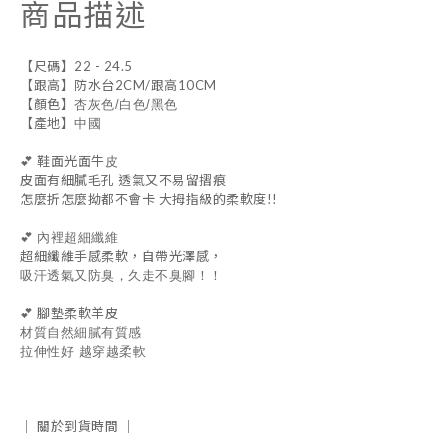
商品描述
【尺碼】22 - 24.5
【跟高】防水台2CM/跟高10CM
【顏色】
杏灰色/白色/黑色
【產地】
中國
💕 鞋面光面牛
皮
皮面有細膩毛孔 透氣又不易留摺痕
怎麼折怎麼拗都不會卡 大拇指級的柔軟度!!
💕
內裡超細纖維
超細纖維手感柔軟，自帶光澤感，
吸汗透氣又防臭，久走不臭腳！！
💕 腳墊柔軟羊皮
材質自然細膩有質感
拉伸性好 越穿越柔軟
｜
關於到貨時間
｜