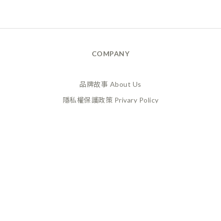
COMPANY
品牌故事 About Us
隱私權保護政策 Privary Policy
165反詐騙 Anti Fraud
XANADU 萊漾國際有限公司
統編 / 24773856
聯絡地址 / 桃園市桃園區經國路859號6樓之一
(此為工作室非實體店面，採預約制不對外開放)
CUSTOMER SERVICE