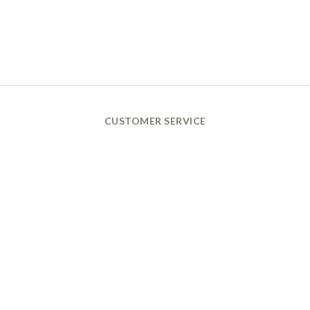
CUSTOMER SERVICE
換貨政策 Return Policy
購買須知 Terms and Conditions
付款及配送政策 Payment
& Delivery
量腳方式 Shoes Measurement
腳型及保養指南 Foot Types Introduction
服飾洗滌方式 Laundry Guide
之一
放)