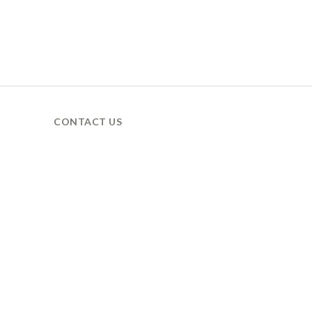
CONTACT US
營業時間 / 週一至週五
9AM 營業 / 6PM 休息
LINE ID / @xanadu.tw
聯絡電話 / 03-3550818
聯絡電郵 / xanadu629@gmail.com