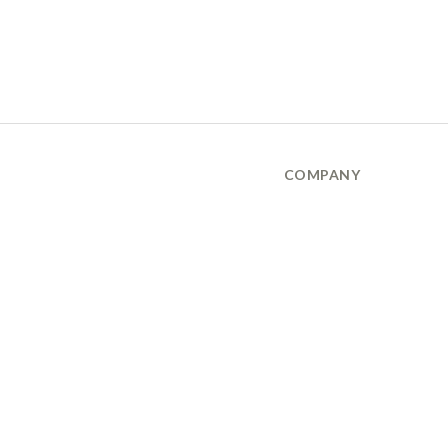
COMPANY
品牌故事 About Us
隱私權保護政策 Privary Policy
165反詐騙 Anti Fraud
XANADU 萊漾國際有限公司
統編 / 24773856
聯絡地址 / 桃園市桃園區經國路859號6樓
(此為工作室非實體店面，採預約制不對外開