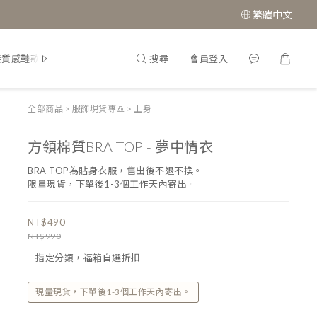
繁體中文
搜尋
會員登入
接質感鞋款
經典瑪莉珍鞋
全部商品
>
服飾現貨專區
>
上身
方領棉質BRA TOP - 夢中情衣
BRA TOP為貼身衣服，售出後不退不換。
限量現貨，下單後1-3個工作天內寄出。
NT$490
NT$990
指定分類，福箱自選折扣
現量現貨，下單後1-3個工作天內寄出。