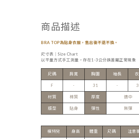
商品描述
BRA TOP為貼身衣服，售出後不退不換。
尺寸表｜Size Chart
以平量方式手工測量，存在1-3公分誤差屬正常現象
尺碼
肩寬
胸圍
袖長
衣
F
-
31
-
3
材質
棉質
厚度
適中
版型
貼身
彈性
無彈
模特兒
身高
體重
尺碼
注意