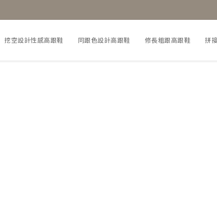
挖空設計性感高跟鞋
同跟色設計高跟鞋
修長粗跟高跟鞋
拼