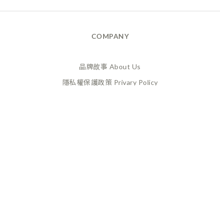
COMPANY
品牌故事 About Us
隱私權保護政策 Privary Policy
165反詐騙 Anti Fraud
XANADU 萊漾國際有限公司
統編 / 24773856
聯絡地址 / 桃園市桃園區經國路859號6樓之一
(此為工作室非實體店面，採預約制不對外開放)
CUSTOMER SERVICE