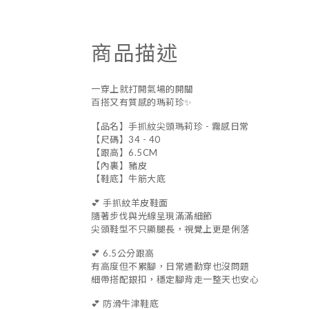
商品描述
一穿上就打開氣場的開關
百搭又有質感的瑪莉珍✨
【品名】手抓紋尖頭瑪莉珍 - 霧感日常
【尺碼】34 - 40
【跟高】6.5CM
【內裏】豬皮
【鞋底】牛筋大底
💕 手抓紋羊皮鞋面
隨著步伐與光線呈現滿滿細節
尖頭鞋型不只顯腿長，視覺上更是俐落
💕 6.5公分跟高
有高度但不累腳，日常通勤穿也沒問題
細帶搭配銀扣，穩定腳背走一整天也安心
💕 防滑牛津鞋底