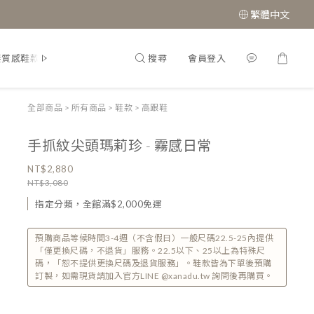
繁體中文
搜尋
會員登入
接質感鞋款
經典瑪莉珍鞋
全部商品
>
所有商品
>
鞋款
>
高跟鞋
手抓紋尖頭瑪莉珍 - 霧感日常
NT$2,880
NT$3,080
指定分類，全館滿$2,000免運
預購商品等候時間3-4週（不含假日）一般尺碼22.5-25內提供
「僅更換尺碼，不退貨」服務。22.5以下、25以上為特殊尺
碼，「恕不提供更換尺碼及退貨服務」。鞋款皆為下單後預購
訂製，如需現貨請加入官方LINE @xanadu.tw 詢問後再購買。