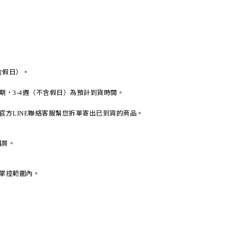
含假日）。
期，
週（不含假日）為預計到貨時間。
3-4
官方
聯絡客服幫您拆單寄出已到貨的商品。
LINE
購買。
掌控範圍內。