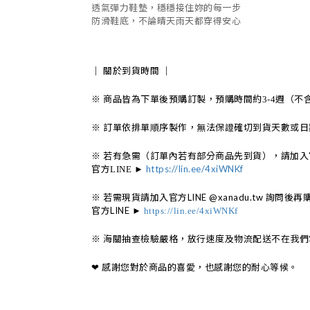
透氣彈力鞋墊，穩穩接住妳的每一步
防滑鞋底，不論晴天雨天都穿得安心
｜
關於到貨時間
｜
※
商品皆為下單後預購訂製，預購時間約
週（不
3-4
※
訂單依排單順序製作，無法保證確切到貨天數或日
※
若有急需（訂單內若有部分商品先到貨），請加入
官方
https://lin.ee/4xiWNKf
LINE
►
※ 若需現貨請加入官方LINE @xanadu.tw 詢問後再
官方LINE ►
https://lin.ee/4xiWNKf
※
海關抽查檢驗嚴格，放行速度及物流配送不在我們
❤︎
感謝您對於商品的喜愛，也感謝您的耐心等候。