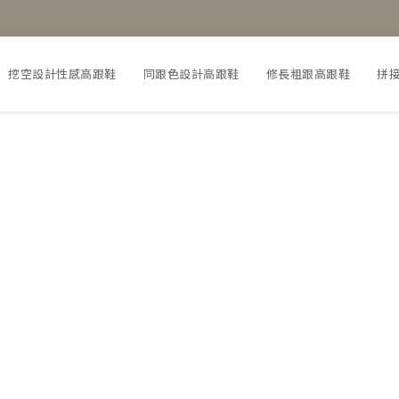
挖空設計性感高跟鞋
同跟色設計高跟鞋
修長粗跟高跟鞋
拼