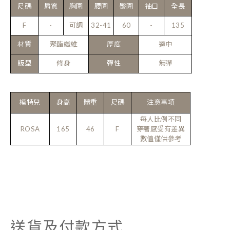
尺碼
肩寬
胸圍
腰圍
臀圍
袖口
全長
F
-
可調
32-41
60
-
135
材質
聚酯纖維
厚度
適中
版型
修身
彈性
無彈
模特兒
身高
體重
尺碼
注意事項
每人比例不同
ROSA
165
46
F
穿著感受有差異
數值僅供參考
送貨及付款方式