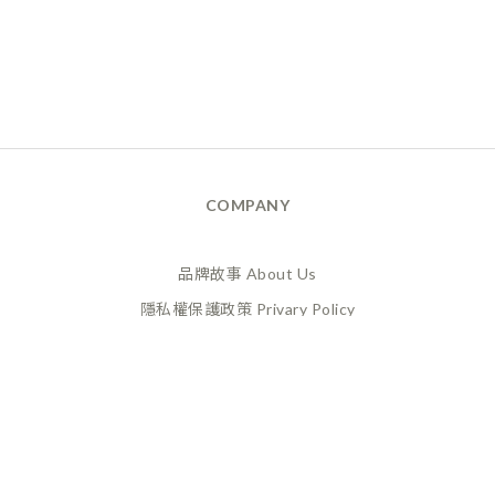
COMPANY
品牌故事 About Us
隱私權保護政策 Privary Policy
165反詐騙 Anti Fraud
XANADU 萊漾國際有限公司
統編 / 24773856
聯絡地址 / 桃園市桃園區經國路859號6樓之一
(此為工作室非實體店面，採預約制不對外開放)