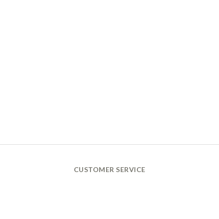
CUSTOMER SERVICE
換貨政策 Return Policy
購買須知 Terms and Conditions