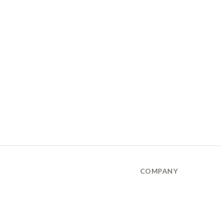
COMPANY
品牌故事 About Us
隱私權保護政策 Privary Policy