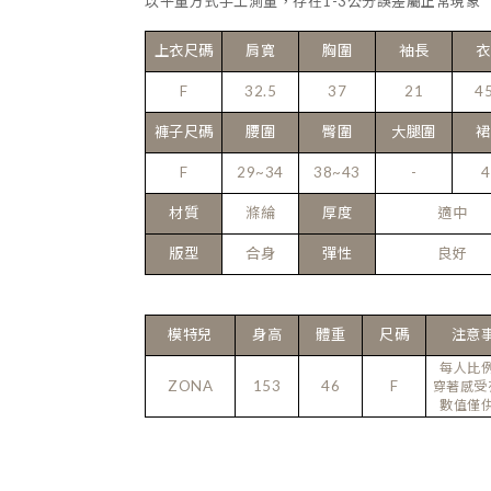
以平量方式手工測量，存在1-3公分誤差屬正常現象
上衣尺碼
肩寬
胸圍
袖長
衣
F
32.5
37
21
45
褲子尺碼
腰圍
臀圍
大腿圍
裙
F
29~34
38~43
-
4
材質
滌綸
厚度
適中
版型
合身
彈性
良好
模特兒
身高
體重
尺碼
注意
每人比
ZONA
153
46
F
穿著感受
數值僅