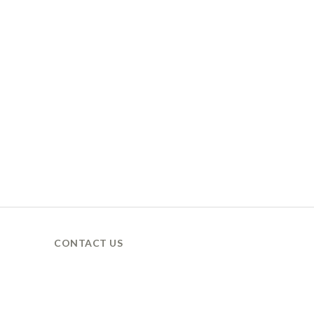
CONTACT US
營業時間 / 週一至週五
9AM 營業 / 6PM 休息