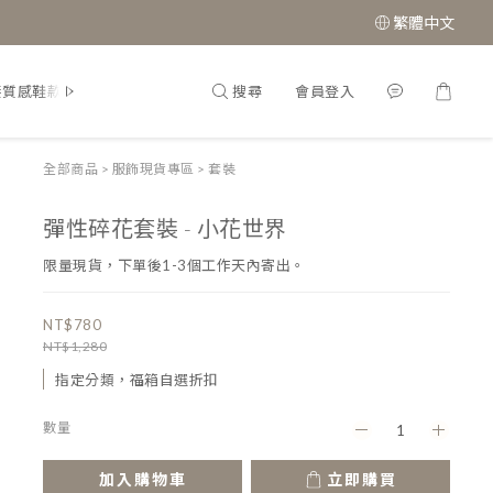
繁體中文
搜尋
會員登入
接質感鞋款
經典瑪莉珍鞋
全部商品
>
服飾現貨專區
>
套裝
彈性碎花套裝 - 小花世界
限量現貨，下單後1-3個工作天內寄出。
NT$780
NT$1,280
指定分類，福箱自選折扣
數量
加入購物車
立即購買