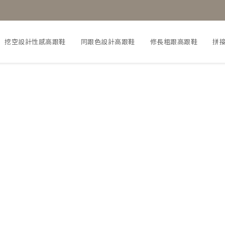
挖空設計性感高跟鞋
同跟色設計高跟鞋
修長粗跟高跟鞋
拼