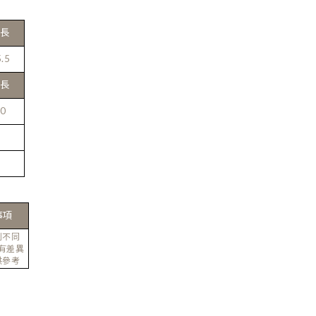
長
.5
長
0
事項
例不同
有差異
供參考