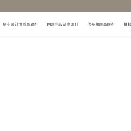
挖空設計性感高跟鞋
同跟色設計高跟鞋
修長粗跟高跟鞋
拼