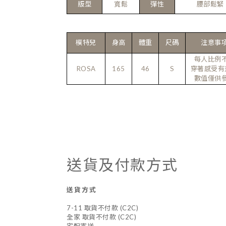
版型
寬鬆
彈性
腰部鬆緊
模特兒
身高
體重
尺碼
注意事
每人比例
ROSA
165
46
S
穿著感受有
數值僅供
送貨及付款方式
送貨方式
7-11 取貨不付款 (C2C)
全家 取貨不付款 (C2C)