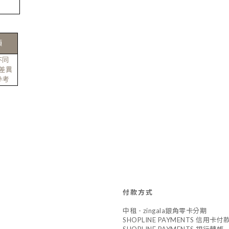
項
不同
差異
參考
付款方式
中租 - zingala銀角零卡分期
SHOPLINE PAYMENTS 信用卡付