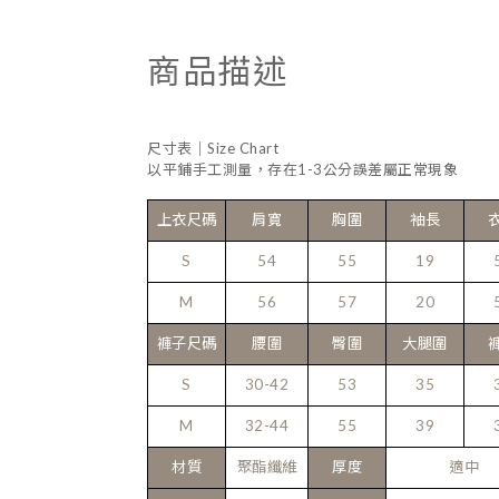
商品描述
尺寸表｜Size Chart
以平鋪手工測量，存在1-3公分誤差屬正常現象
上衣尺碼
肩寬
胸圍
袖長
S
54
55
19
M
56
57
20
褲子尺碼
腰圍
臀圍
大腿圍
S
30-42
53
35
M
32-44
55
39
材質
聚酯纖維
厚度
適中