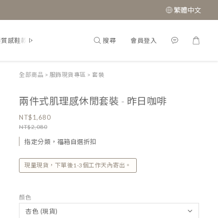
繁體中文
搜尋
會員登入
接質感鞋款
經典瑪莉珍鞋
全部商品
>
服飾現貨專區
>
套裝
兩件式肌理感休閒套裝 - 昨日咖啡
NT$1,680
NT$2,080
指定分類，福箱自選折扣
現量現貨，下單後1-3個工作天內寄出。
顏色