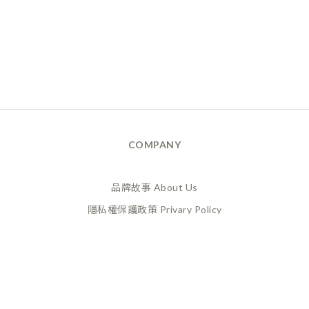
COMPANY
品牌故事 About Us
隱私權保護政策 Privary Policy
165反詐騙 Anti Fraud
XANADU 萊漾國際有限公司
統編 / 24773856
聯絡地址 / 桃園市桃園區經國路859號6樓之一