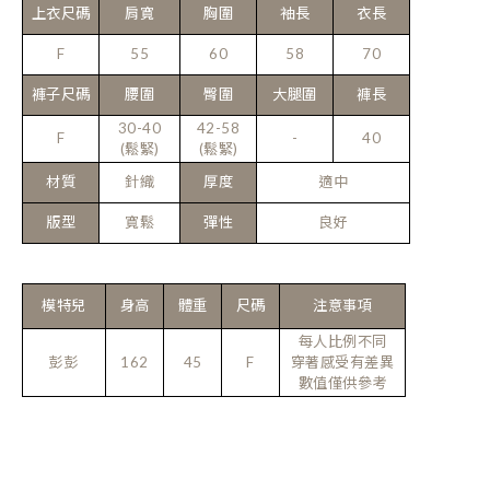
上衣尺碼
肩寬
胸圍
袖長
衣長
F
55
60
58
70
褲子尺碼
腰圍
臀圍
大腿圍
褲長
30
-40
42-58
F
-
40
(鬆緊)
(鬆緊)
材質
針織
厚度
適中
版型
寬鬆
彈性
良好
模特兒
身高
體重
尺碼
注意事項
每人比例不同
彭彭
162
45
F
穿著感受有差異
數值僅供參考