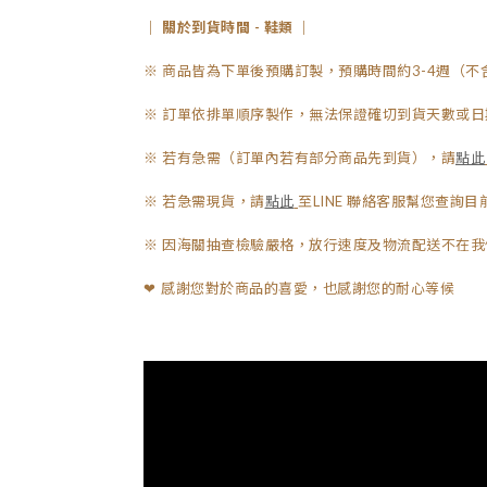
｜ 關於到貨時間 - 鞋類 ｜
※ 商品皆為下單後預購訂製，預購時間約3-4週（不
※ 訂單依排單順序製作，無法保證確切到貨天數或日
※ 若有急需（訂單內若有部分商品先到貨），請
點此
※ 若急需現貨，請
點此
至LINE 聯絡客服幫您查詢
※ 因海關抽查檢驗嚴格，放行速度及物流配送不在我
感謝您對於商品的喜愛，也感謝您的耐心等候
❤︎