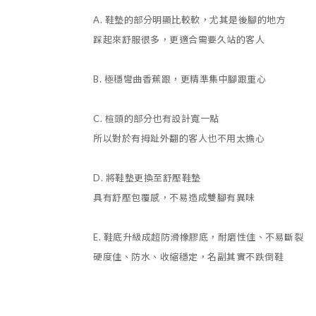
A. 鞋墊的部分明顯比較軟，尤其是後腳的地方
踩起來舒服很多，更適合需要久站的客人
B. 極穩彎曲香蕉跟，
更精準集中腳跟
重心
C. 楦頭的部分也有設計寬一點
所以對於有拇趾外翻的客人也不用太擔心
D. 將鞋墊更換至舒壓鞋墊
具有舒壓包覆感，不易造成雙腳有異味
E. 鞋底升級成超防滑橡膠底，耐磨性佳、不易斷裂
硬度佳、防水、收縮穩定，名副其實不跌倒鞋