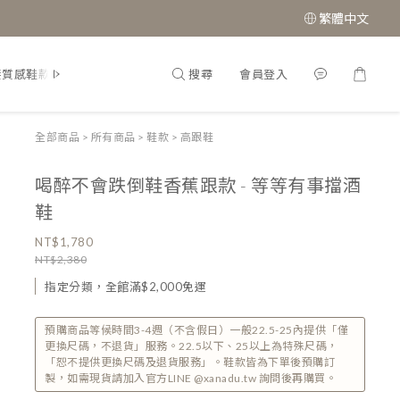
繁體中文
搜尋
會員登入
接質感鞋款
經典瑪莉珍鞋
全部商品
>
所有商品
>
鞋款
>
高跟鞋
喝醉不會跌倒鞋香蕉跟款 - 等等有事擋酒
鞋
NT$1,780
NT$2,380
指定分類，全館滿$2,000免運
預購商品等候時間3-4週（不含假日）一般22.5-25內提供「僅
更換尺碼，不退貨」服務。22.5以下、25以上為特殊尺碼，
「恕不提供更換尺碼及退貨服務」。鞋款皆為下單後預購訂
製，如需現貨請加入官方LINE @xanadu.tw 詢問後再購買。