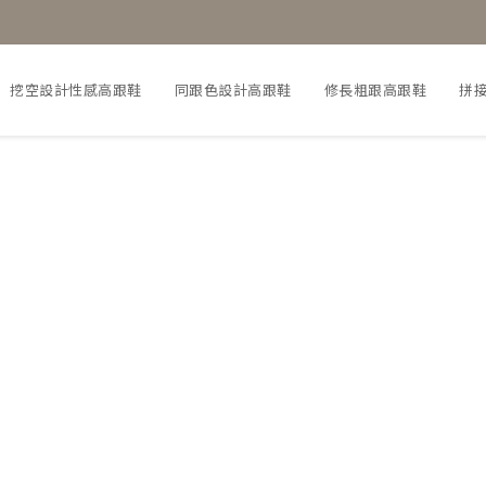
挖空設計性感高跟鞋
同跟色設計高跟鞋
修長粗跟高跟鞋
拼