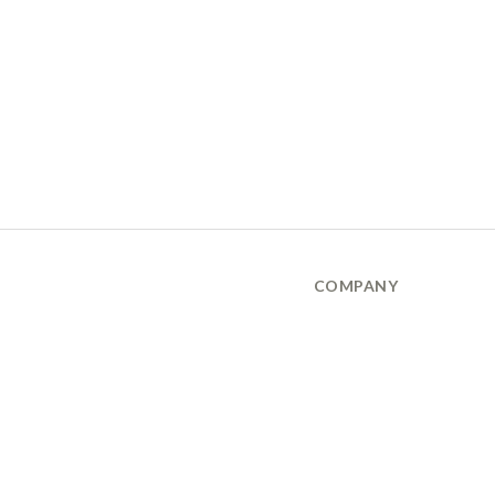
COMPANY
品牌故事 About Us
隱私權保護政策 Privary Policy
165反詐騙 Anti Fraud
XANADU 萊漾國際有限公司