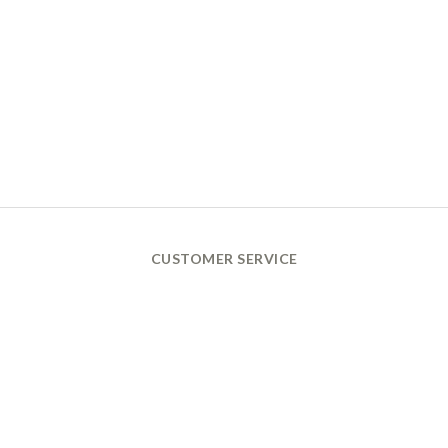
CUSTOMER SERVICE
換貨政策 Return Policy
購買須知 Terms and Conditions
付款及配送政策 Payment
& Delivery
量腳方式 Shoes Measurement
腳型及保養指南 Foot Types Introduction