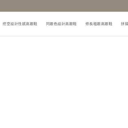
挖空設計性感高跟鞋
同跟色設計高跟鞋
修長粗跟高跟鞋
拼