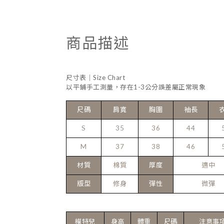
商品描述
尺寸表｜Size Chart
以平鋪手工測量，存在1-3公分誤差屬正常現象
尺碼
肩寬
胸圍
袖長
S
35
36
44
M
37
38
46
材質
棉質
厚度
適中
版型
修身
彈性
微彈
模特兒
身高
體重
尺碼
注意事