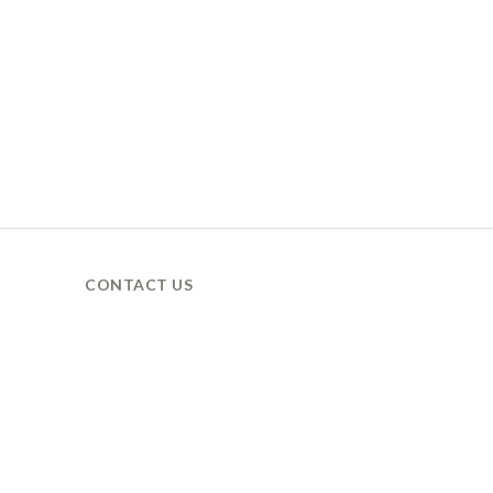
CONTACT US
營業時間 / 週一至週五
9AM 營業 / 6PM 休息
LINE ID / @xanadu.tw
聯絡電話 / 03-3550818
聯絡電郵 / xanadu629@gmail.com