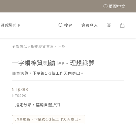
繁體中文
搜尋
會員登入
接質感鞋款
經典瑪莉珍鞋
全部商品
>
服飾現貨專區
>
上身
一字領棉質刺繡Tee - 理想織夢
限量現貨，下單後1-3個工作天內寄出。
NT$388
NT$590
指定分類，福箱自選折扣
現量現貨，下單後1-3個工作天內寄出。