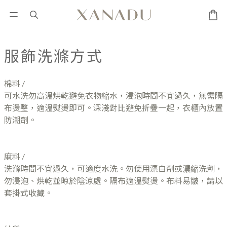
服飾洗滌方式
棉料 /
可水洗勿高溫烘乾避免衣物縮水，浸泡時間不宜過久，無需隔
布燙整，適溫熨燙即可。深淺對比避免折疊一起，衣櫃內放置
防潮劑。
麻料 /
洗滌時間不宜過久，可適度水洗。勿使用漂白劑或濃縮洗劑，
勿浸泡、烘乾並晾於陰涼處。隔布適溫熨燙。布料易皺，請以
套掛式收藏。