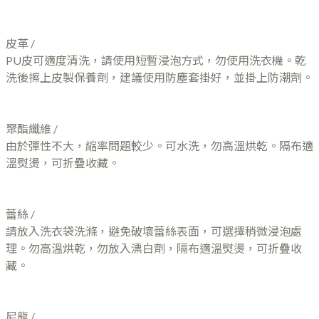
皮革 /
PU皮可適度清洗，請使用短暫浸泡方式，勿使用洗衣機。乾
洗後擦上皮製保養劑，建議使用防塵套掛好，並掛上防潮劑。
聚酯纖維 /
由於彈性不大，縮率問題較少。可水洗，勿高溫烘乾。隔布適
溫熨燙，可折疊收藏。
蕾絲 /
請放入洗衣袋洗滌，避免破壞蕾絲表面，可選擇稍微浸泡處
理。勿高溫烘乾，勿放入漂白劑，隔布適溫熨燙，可折疊收
藏。
尼龍 /