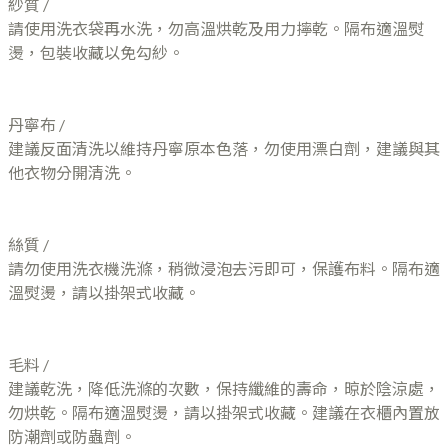
紗質 /
請使用洗衣袋再水洗，勿高溫烘乾及用力擰乾。隔布適溫熨
燙，包裝收藏以免勾紗。
丹寧布 /
建議反面清洗以維持丹寧原本色落，勿使用漂白劑，建議與其
他衣物分開清洗。
絲質 /
請勿使用洗衣機洗滌，稍微浸泡去污即可，保護布料。隔布適
溫熨燙，請以掛架式收藏。
毛料 /
建議乾洗，降低洗滌的次數，保持纖維的壽命，晾於陰涼處，
勿烘乾。隔布適溫熨燙，請以掛架式收藏。建議在衣櫃內置放
防潮劑或防蟲劑。