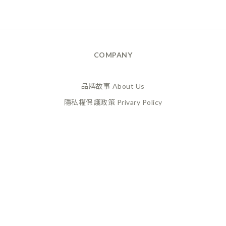
COMPANY
品牌故事 About Us
隱私權保護政策 Privary Policy
165反詐騙 Anti Fraud
XANADU 萊漾國際有限公司
統編 / 24773856
聯絡地址 / 桃園市桃園區經國路859號6樓之一
(此為工作室非實體店面，採預約制不對外開放)
CUSTOMER SERVICE