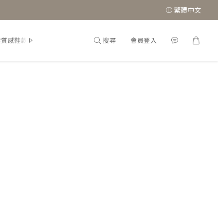
繁體中文
搜尋
會員登入
接質感鞋款
經典瑪莉珍鞋