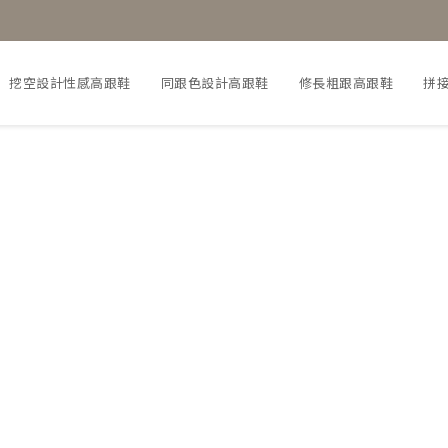
挖空設計性感高跟鞋
同跟色設計高跟鞋
修長粗跟高跟鞋
拼