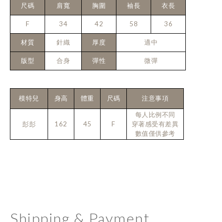
尺碼
肩寬
胸圍
袖長
衣長
F
34
42
58
36
材質
針織
厚度
適中
版型
合身
彈性
微彈
模特兒
身高
體重
尺碼
注意事項
每人比例不同
彭彭
162
45
F
穿著感受有差異
數值僅供參考
Shipping & Payment