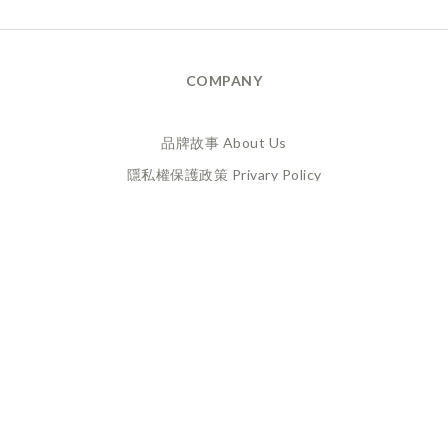
COMPANY
品牌故事 About Us
隱私權保護政策 Privary Policy
165反詐騙 Anti Fraud
XANADU 萊漾國際有限公司
統編 / 24773856
聯絡地址 / 桃園市桃園區經國路859號6樓之一
(此為工作室非實體店面，採預約制不對外開放)
CUSTOMER SERVICE