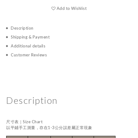
Add to Wishlist
Description
Shipping & Payment
Additional details
Customer Reviews
Description
尺寸表｜Size Chart
以平鋪手工測量，存在1-3公分誤差屬正常現象