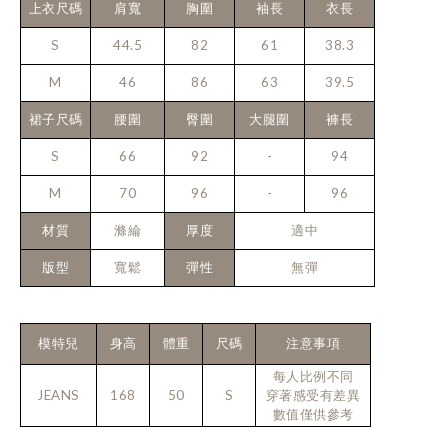
上衣尺碼
肩寬
胸圍
袖長
衣長
S
44.5
82
61
38.3
M
46
86
63
39.5
裙子尺碼
腰圍
臀圍
大腿圍
褲長
S
66
92
-
94
M
70
96
-
96
材質
滌綸
厚度
適中
版型
寬鬆
彈性
無彈
模特兒
身高
體重
尺碼
注意事項
每人比例不同
JEANS
168
50
S
穿著感受有差異
數值僅供參考