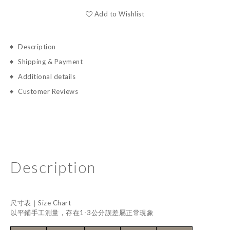
Add to Wishlist
Description
Shipping & Payment
Additional details
Customer Reviews
Description
尺寸表｜Size Chart
以平鋪手工測量，存在1-3公分誤差屬正常現象