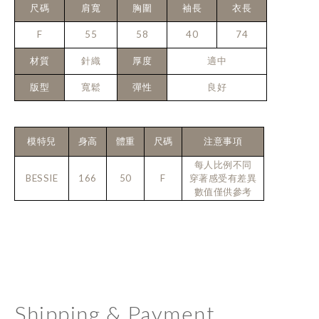
尺碼
肩寬
胸圍
袖長
衣長
F
55
58
40
74
材質
針織
厚度
適中
版型
寬鬆
彈性
良好
模特兒
身高
體重
尺碼
注意事項
每人比例不同
BESSIE
166
50
F
穿著感受有差異
數值僅供參考
Shipping & Payment