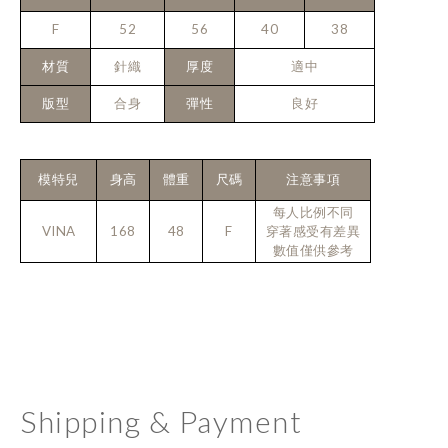
F
52
56
40
38
材質
針織
厚度
適中
版型
合身
彈性
良好
模特兒
身高
體重
尺碼
注意事項
每人比例不同
VINA
168
48
F
穿著感受有差異
數值僅供參考
Shipping & Payment