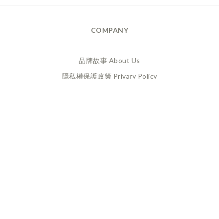
COMPANY
品牌故事 About Us
隱私權保護政策 Privary Policy
165反詐騙 Anti Fraud
XANADU 萊漾國際有限公司
統編 / 24773856
聯絡地址 / 桃園市桃園區經國路859號6樓之一
(此為工作室非實體店面，採預約制不對外開放)
CUSTOMER SERVICE
換貨政策 Return Policy