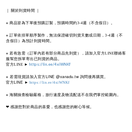
｜
關於到貨時間
｜
※
商品皆為下單後預購訂製，預購時間約
週（不含假日）。
3-4
※
訂單依排單順序製作，無法保證確切到貨天數或日期，
週（不
3-4
含假日）為預計到貨時間。
※
若有急需（訂單內若有部分商品先到貨），請加入官方
聯絡客
LINE
服幫您拆單寄出已到貨的商品。
官方
https://lin.ee/4xiWNKf
LINE
►
※ 若需現貨請加入官方LINE @xanadu.tw 詢問後再購買。
官方LINE ►
https://lin.ee/4xiWNKf
※
海關抽查檢驗嚴格，放行速度及物流配送不在我們掌控範圍內。
感謝您對於商品的喜愛，也感謝您的耐心等候。
❤︎