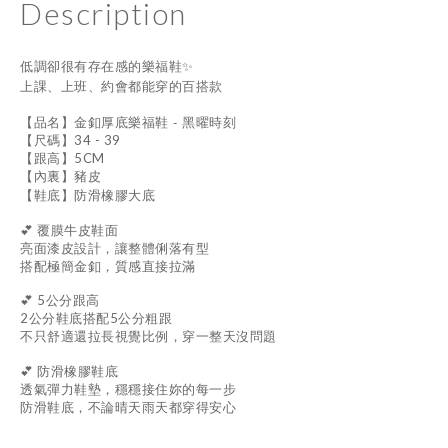
Description
低調卻很有存在感的樂福鞋✨
上課、上班、約會都能穿的百搭款
金釦厚底樂福鞋 - 黑曜時刻
【品名】
【尺碼】34 - 39
【跟高】5CM
【內裏】豬皮
【鞋底】
防滑橡膠大底
💕
鞋面
覆膜牛皮
亮面漆皮設計，讓整體俐落有型
搭配極簡金釦，質感直接拉滿
💕 5公分跟高
2公分鞋底搭配5公分粗跟
不只舒適還拉長視覺比例，穿一整天沒問題
💕
防滑橡膠鞋底
透氣彈力鞋墊，穩穩接住妳的每一步
防滑鞋底，不論晴天雨天都穿得安心