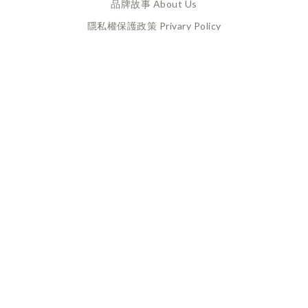
品牌故事 About Us
隱私權保護政策 Privary Policy
165反詐騙 Anti Fraud
XANADU 萊漾國際有限公司
統編 / 24773856
聯絡地址 / 桃園市桃園區經國路859號6樓之一
(此為工作室非實體店面，採預約制不對外開放)
CUSTOMER SERVICE
換貨政策 Return Policy
購買須知 Terms and Conditions
付款及配送政策 Payment
& Delivery
量腳方式 Shoes Measurement