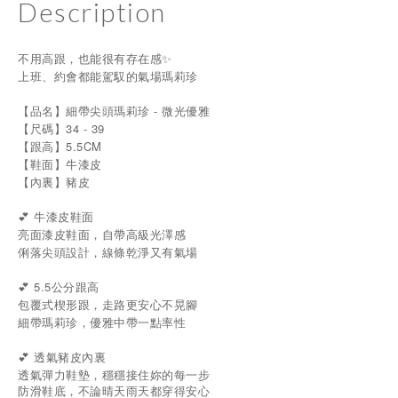
Description
不用高跟，也能很有存在感✨
上班、約會都能駕馭的氣場瑪莉珍
【品名】細帶尖頭瑪莉珍 - 微光優雅
【尺碼】34 - 39
【跟高】5.5CM
【鞋面】牛漆皮
【內裏】豬皮
💕 牛漆皮鞋面
亮面漆皮鞋面，自帶高級光澤感
俐落尖頭設計，線條乾淨又有氣場
💕 5.5公分跟高
包覆式楔形跟，走路更安心不晃腳
細帶瑪莉珍，優雅中帶一點率性
💕 透氣豬皮內裏
透氣彈力鞋墊，穩穩接住妳的每一步
防滑鞋底，不論晴天雨天都穿得安心