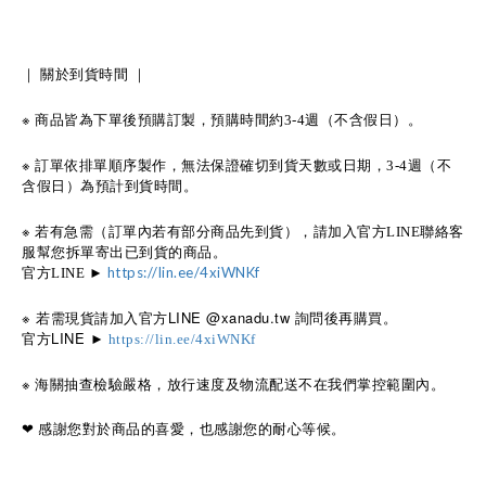
｜
關於到貨時間
｜
※
商品皆為下單後預購訂製，預購時間約
週（不含假日）。
3-4
※
訂單依排單順序製作，無法保證確切到貨天數或日期，
週（不
3-4
含假日）為預計到貨時間。
※
若有急需（訂單內若有部分商品先到貨），請加入官方
聯絡客
LINE
服幫您拆單寄出已到貨的商品。
官方
https://lin.ee/4xiWNKf
LINE
►
※ 若需現貨請加入官方LINE @xanadu.tw 詢問後再購買。
官方LINE ►
https://lin.ee/4xiWNKf
※
海關抽查檢驗嚴格，放行速度及物流配送不在我們掌控範圍內。
感謝您對於商品的喜愛，也感謝您的耐心等候。
❤︎