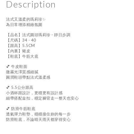
Description
法式又溫柔的瑪莉珍✨
為日常增添精緻氛圍
【品名】法式圓頭瑪莉珍 - 靜日步調
【尺碼】34 - 40
【跟高】5.5CM
【內裏】豬皮
【鞋底】牛筋大底
💕 牛皮鞋面
微霧光澤質感細膩
圓潤鞋頭帶點法式溫柔感
💕 5.5公分跟高
小酒杯跟設計，更穩更有設計感
細帶搭配金扣，穩定腳背走一整天也安心
💕 防滑牛
筋
鞋底
透氣彈力鞋墊，穩穩接住妳的每一步
防滑鞋底，不論晴天雨天都穿得安心