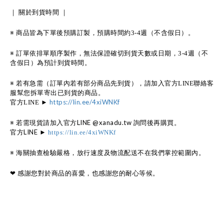
｜
關於到貨時間
｜
※
商品皆為下單後預購訂製，預購時間約
週（不含假日）。
3-4
※
訂單依排單順序製作，無法保證確切到貨天數或日期，
週（不
3-4
含假日）為預計到貨時間。
※
若有急需（訂單內若有部分商品先到貨），請加入官方
聯絡客
LINE
服幫您拆單寄出已到貨的商品。
官方
https://lin.ee/4xiWNKf
LINE
►
※ 若需現貨請加入官方LINE @xanadu.tw 詢問後再購買。
官方LINE ►
https://lin.ee/4xiWNKf
※
海關抽查檢驗嚴格，放行速度及物流配送不在我們掌控範圍內。
❤︎
感謝您對於商品的喜愛，也感謝您的耐心等候。