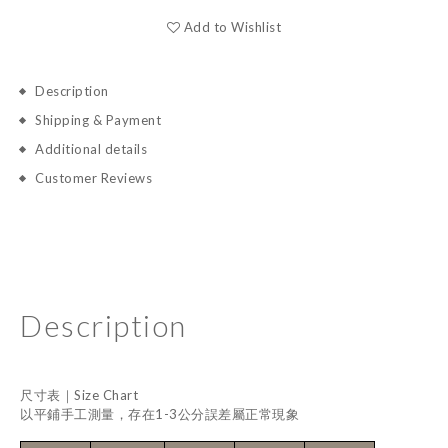
Add to Wishlist
Description
Shipping & Payment
Additional details
Customer Reviews
Description
尺寸表｜Size Chart
以平鋪手工測量，存在1-3公分誤差屬正常現象