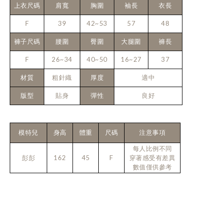
上衣尺碼
肩寬
胸圍
袖長
衣長
F
39
42~53
57
48
褲子尺碼
腰圍
臀圍
大腿圍
褲長
F
26~34
40~50
16~27
37
材質
粗針織
厚度
適中
版型
貼身
彈性
良好
模特兒
身高
體重
尺碼
注意事項
每人比例不同
彭彭
162
45
F
穿著感受有差異
數值僅供參考