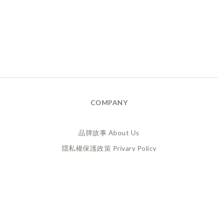
COMPANY
品牌故事 About Us
隱私權保護政策 Privary Policy
165反詐騙 Anti Fraud
XANADU 萊漾國際有限公司
統編 / 24773856
聯絡地址 / 桃園市桃園區經國路859號6樓之一