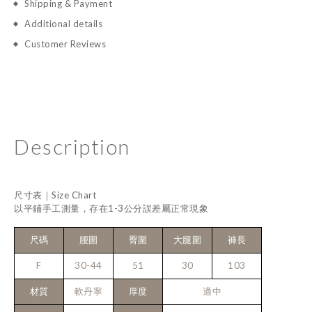
Shipping & Payment
Additional details
Customer Reviews
Description
尺寸表｜Size Chart
以平鋪手工測量，存在1-3公分誤差屬正常現象
尺碼
腰圍
臀圍
大腿圍
褲長
F
30-44
51
30
103
材質
軟丹寧
厚度
適中