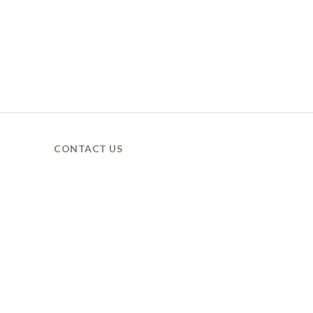
CONTACT US
營業時間 / 週一至週五
9AM 營業 / 6PM 休息
LINE ID / @xanadu.tw
聯絡電話 / 03-3550818
聯絡電郵 / xanadu629@gmail.com