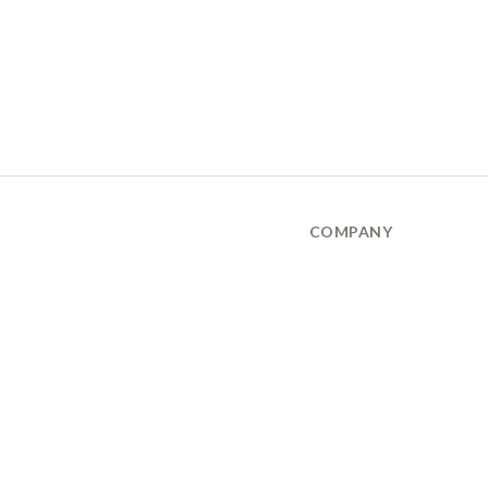
COMPANY
品牌故事 About Us
隱私權保護政策 Privary Policy
165反詐騙 Anti Fraud
XANADU 萊漾國際有限公司
統編 / 24773856
聯絡地址 / 桃園市桃園區經國路859號6樓