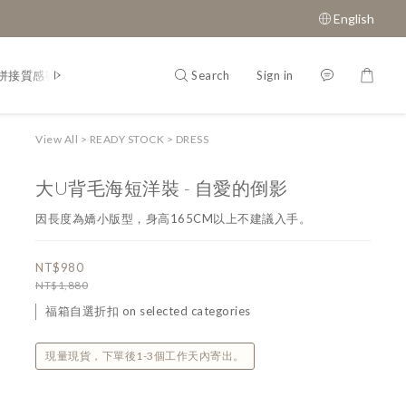
English
Search
Sign in
拼接質感鞋款
經典瑪莉珍鞋
View All
>
READY STOCK
>
DRESS
大U背毛海短洋裝 - 自愛的倒影
因長度為嬌小版型，身高165CM以上不建議入手。
NT$980
NT$1,880
福箱自選折扣 on selected categories
現量現貨，下單後1-3個工作天內寄出。