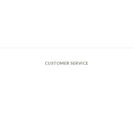
CUSTOMER SERVICE
換貨政策 Return Policy
購買須知 Terms and Conditions
付款及配送政策 Payment
& Delivery
量腳方式 Shoes Measurement
腳型及保養指南 Foot Types Introduction
服飾洗滌方式 Laundry Guide
之一