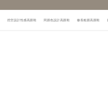
挖空設計性感高跟鞋
同跟色設計高跟鞋
修長粗跟高跟鞋