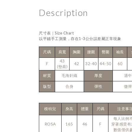
Description
尺寸表｜Size Chart
以平鋪手工測量，存在1-3公分誤差屬正常現象
尺碼
肩寬
胸圍
腰圍
臀圍
袖長
43
F
42
32-40
44-50
60
(墊肩)
材質
毛海針織
厚度
適中
版型
合身
彈性
微彈
模特兒
身高
體重
尺碼
注意事
每人比例
ROSA
165
46
F
穿著感受有
數值僅供