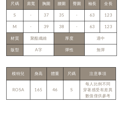
尺碼
肩寬
胸圍
腰圍
臀圍
袖長
全長
S
-
37
35
-
63
123
M
-
39
38
-
63
123
材質
聚酯纖維
厚度
適中
版型
A字
彈性
無彈
模特兒
身高
體重
尺碼
注意事項
每人比例不同
ROSA
165
46
S
穿著感受有差異
數值僅供參考