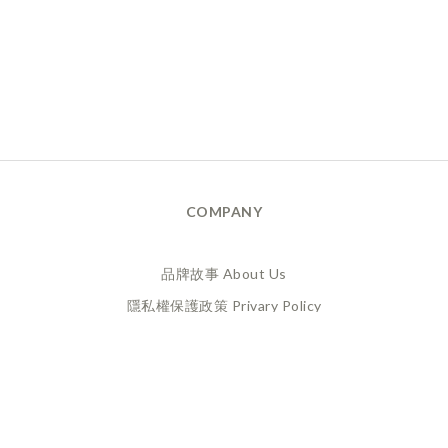
COMPANY
品牌故事 About Us
隱私權保護政策 Privary Policy
165反詐騙 Anti Fraud
XANADU 萊漾國際有限公司
統編 / 24773856
聯絡地址 / 桃園市桃園區經國路859號6樓之一