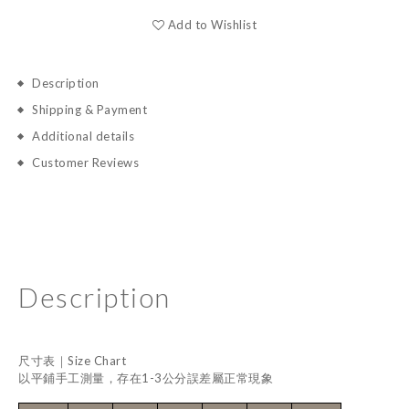
Add to Wishlist
Description
Shipping & Payment
Additional details
Customer Reviews
Description
尺寸表｜Size Chart
以平鋪手工測量，存在1-3公分誤差屬正常現象