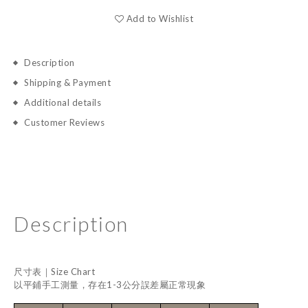
Add to Wishlist
Description
Shipping & Payment
Additional details
Customer Reviews
Description
尺寸表｜Size Chart
以平鋪手工測量，存在1-3公分誤差屬正常現象