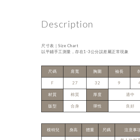
Description
尺寸表｜Size Chart
以平鋪手工測量，存在1-3公分誤差屬正常現象
尺碼
肩寬
胸圍
袖長
F
27
32
9
材質
棉質
厚度
適中
版型
合身
彈性
良好
模特兒
身高
體重
尺碼
注意事