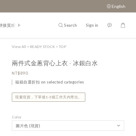
English
Search
Sign in
拼接質感鞋款
經典瑪莉珍鞋
View All
>
READY STOCK
>
TOP
兩件式金蔥背心上衣 - 冰銀白水
NT$890
福箱自選折扣 on selected categories
現量現貨，下單後1-3個工作天內寄出。
Color