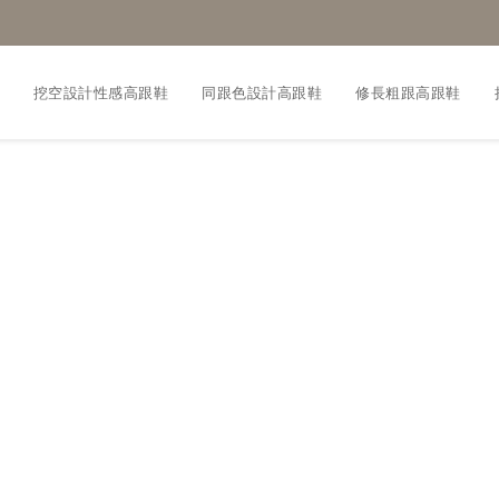
挖空設計性感高跟鞋
同跟色設計高跟鞋
修長粗跟高跟鞋