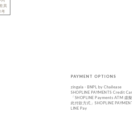
不同
差異
參考
PAYMENT OPTIONS
zingala - BNPL by Chailease
SHOPLINE PAYMENTS Credit Ca
「SHOPLINE Payments A
此付款方式」SHOPLINE PAYMENTS 
LINE Pay